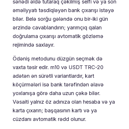
sənədi əldə tutaraq çəkilmiş selfi və ya son
əməliyyatı təsdiqləyən bank çıxarışı istəyə
bilər. Belə sorğu gələndə onu bir-iki gün
ərzində cavablandırın; yarımçıq qalan
doğrulama çıxarışı avtomatik gözləmə
rejimində saxlayır.
Ödəniş metodunu düzgün seçmək də
vaxta təsir edir. m10 və USDT TRC-20
adətən ən sürətli variantlardır, kart
köçürmələri isə bank tərəfindən əlavə
yoxlanışa görə daha uzun çəkə bilər.
Vəsaiti yalnız öz adınıza olan hesaba və ya
karta çıxarın; başqasının kartı və ya
cüzdanı avtomatik rədd olunur.