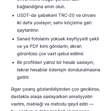
bağlandığına əmin olun.
USDT-də şəbəkəni TRC-20 və ünvanı
iki dəfə yoxlayın; səhv köçürmə geri
qaytarılmır.
Sənəd fotolarını yüksək keyfiyyətli şəkil
və ya PDF kimi göndərin, ekran
görüntüsü çox vaxt qəbul edilmir.
Bir profildən yalnız bir hesab saxlayın;
təkrar hesablar ödənişin dondurulmasına
gətirir.
Əgər çıxarış gözlənildiyindən çox gecikirsə,
dəstəklə əlaqə saxlayarkən əməliyyatın
vaxtını, məbləği və metodu qeyd edin —