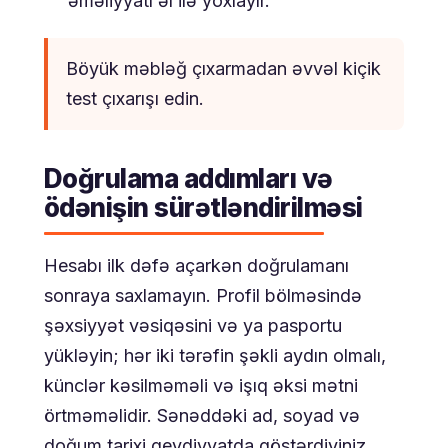
əməliyyatı əl ilə yoxlayır.
Böyük məbləğ çıxarmadan əvvəl kiçik
test çıxarışı edin.
Doğrulama addımları və
ödənişin sürətləndirilməsi
Hesabı ilk dəfə açarkən doğrulamanı
sonraya saxlamayın. Profil bölməsində
şəxsiyyət vəsiqəsini və ya pasportu
yükləyin; hər iki tərəfin şəkli aydın olmalı,
künclər kəsilməməli və işıq əksi mətni
örtməməlidir. Sənəddəki ad, soyad və
doğum tarixi qeydiyyatda göstərdiyiniz