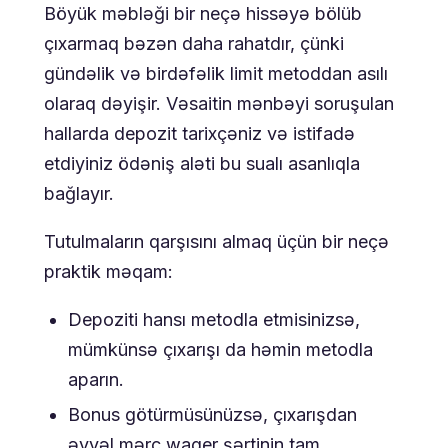
Böyük məbləği bir neçə hissəyə bölüb
çıxarmaq bəzən daha rahatdır, çünki
gündəlik və birdəfəlik limit metoddan asılı
olaraq dəyişir. Vəsaitin mənbəyi soruşulan
hallarda depozit tarixçəniz və istifadə
etdiyiniz ödəniş aləti bu sualı asanlıqla
bağlayır.
Tutulmaların qarşısını almaq üçün bir neçə
praktik məqam:
Depoziti hansı metodla etmisinizsə,
mümkünsə çıxarışı da həmin metodla
aparın.
Bonus götürmüsünüzsə, çıxarışdan
əvvəl mərc wager şərtinin tam