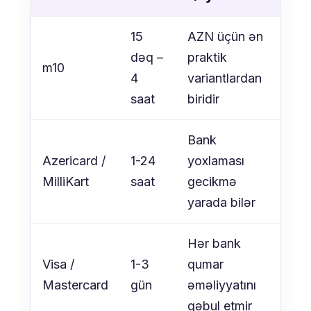
15
AZN üçün ən
dəq –
praktik
m10
4
variantlardan
saat
biridir
Bank
Azericard /
1-24
yoxlaması
MilliKart
saat
gecikmə
yarada bilər
Hər bank
Visa /
1-3
qumar
Mastercard
gün
əməliyyatını
qəbul etmir