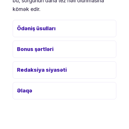
bu, sorğunun daha tez həll olunmasına
kömək edir.
Ödəniş üsulları
Bonus şərtləri
Redaksiya siyasəti
Əlaqə