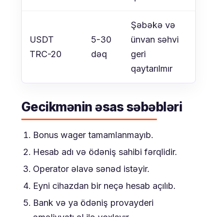
Şəbəkə və
USDT
5-30
ünvan səhvi
TRC-20
dəq
geri
qaytarılmır
Gecikmənin əsas səbəbləri
Bonus wager tamamlanmayıb.
Hesab adı və ödəniş sahibi fərqlidir.
Operator əlavə sənəd istəyir.
Eyni cihazdan bir neçə hesab açılıb.
Bank və ya ödəniş provayderi