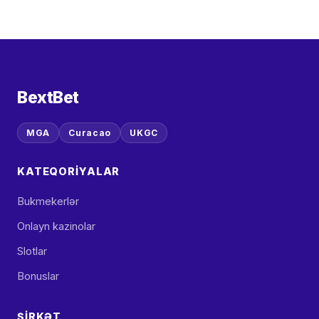
BextBet
MGA
Curacao
UKGC
KATEQORIYALAR
Bukmekerlər
Onlayn kazinolar
Slotlar
Bonuslar
ŞIRKƏT