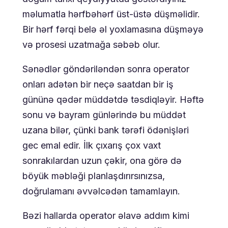
məlumatla hərfbəhərf üst-üstə düşməlidir.
Bir hərf fərqi belə əl yoxlamasına düşməyə
və prosesi uzatmağa səbəb olur.
Sənədlər göndəriləndən sonra operator
onları adətən bir neçə saatdan bir iş
gününə qədər müddətdə təsdiqləyir. Həftə
sonu və bayram günlərində bu müddət
uzana bilər, çünki bank tərəfi ödənişləri
gec emal edir. İlk çıxarış çox vaxt
sonrakılardan uzun çəkir, ona görə də
böyük məbləği planlaşdırırsınızsa,
doğrulamanı əvvəlcədən tamamlayın.
Bəzi hallarda operator əlavə addım kimi