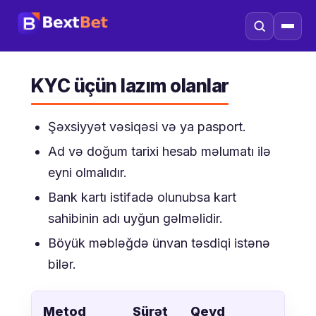
KYC üçün lazım olanlar
Şəxsiyyət vəsiqəsi və ya pasport.
Ad və doğum tarixi hesab məlumatı ilə
eyni olmalıdır.
Bank kartı istifadə olunubsa kart
sahibinin adı uyğun gəlməlidir.
Böyük məbləğdə ünvan təsdiqi istənə
bilər.
Metod
Sürət
Qeyd