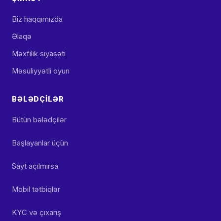
Biz haqqımızda
Əlaqə
Məxfilik siyasəti
Məsuliyyətli oyun
BƏLƏDÇILƏR
Bütün bələdçilər
Başlayanlar üçün
Sayt açılmırsa
Mobil tətbiqlər
KYC və çıxarış