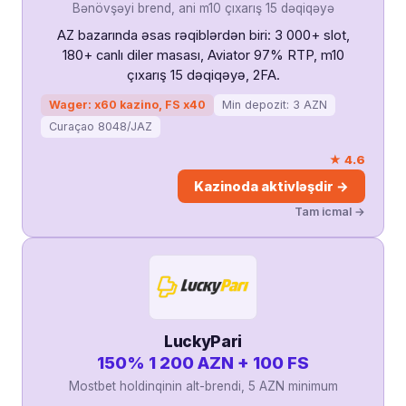
Bənövşəyi brend, ani m10 çıxarış 15 dəqiqəyə
AZ bazarında əsas rəqiblərdən biri: 3 000+ slot,
180+ canlı diler masası, Aviator 97% RTP, m10
çıxarış 15 dəqiqəyə, 2FA.
Wager: x60 kazino, FS x40
Min depozit: 3 AZN
Curaçao 8048/JAZ
★ 4.6
Kazinoda aktivləşdir →
Tam icmal →
LuckyPari
150% 1 200 AZN + 100 FS
Mostbet holdinqinin alt-brendi, 5 AZN minimum