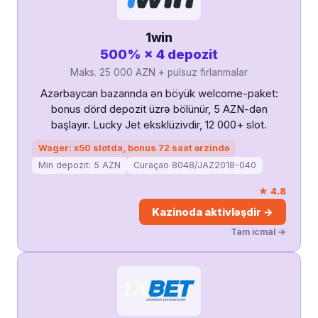
1win
500% × 4 depozit
Maks. 25 000 AZN + pulsuz fırlanmalar
Azərbaycan bazarında ən böyük welcome-paket:
bonus dörd depozit üzrə bölünür, 5 AZN-dən
başlayır. Lucky Jet eksklüzivdir, 12 000+ slot.
Wager: x50 slotda, bonus 72 saat ərzində
Min depozit: 5 AZN
Curaçao 8048/JAZ2018-040
★ 4.8
Kazinoda aktivləşdir →
Tam icmal →