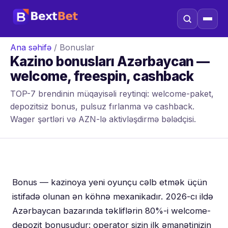
Ana səhifə
/
Bonuslar
Kazino bonusları Azərbaycan —
welcome, freespin, cashback
TOP-7 brendinin müqayisəli reytinqi: welcome-paket,
depozitsiz bonus, pulsuz fırlanma və cashback.
Wager şərtləri və AZN-lə aktivləşdirmə bələdçisi.
Bonus — kazinoya yeni oyunçu cəlb etmək üçün
istifadə olunan ən köhnə mexanikadır. 2026-cı ildə
Azərbaycan bazarında təkliflərin 80%-i welcome-
depozit bonusudur: operator sizin ilk əmanətinizin