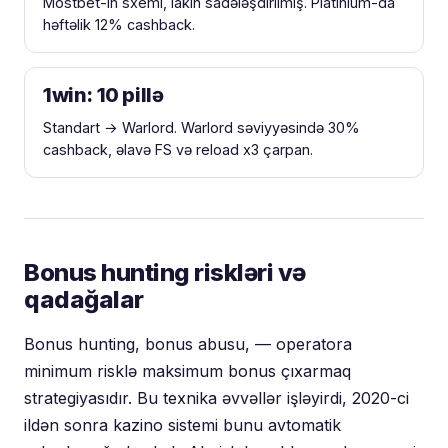
Mostbet-in sxemi, lakin sadələşdirilmiş. Platinium-da
həftəlik 12% cashback.
1win: 10 pillə
Standart → Warlord. Warlord səviyyəsində 30%
cashback, əlavə FS və reload x3 çarpan.
Bonus hunting riskləri və
qadağalar
Bonus hunting, bonus abusu, — operatora
minimum risklə maksimum bonus çıxarmaq
strategiyasıdır. Bu texnika əvvəllər işləyirdi, 2020-ci
ildən sonra kazino sistemi bunu avtomatik