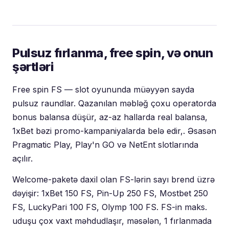
Pulsuz fırlanma, free spin, və onun
şərtləri
Free spin FS — slot oyununda müəyyən sayda
pulsuz raundlar. Qazanılan məbləğ çoxu operatorda
bonus balansa düşür, az-az hallarda real balansa,
1xBet bəzi promo-kampaniyalarda belə edir,. Əsasən
Pragmatic Play, Play'n GO və NetEnt slotlarında
açılır.
Welcome-paketə daxil olan FS-lərin sayı brend üzrə
dəyişir: 1xBet 150 FS, Pin-Up 250 FS, Mostbet 250
FS, LuckyPari 100 FS, Olymp 100 FS. FS-in maks.
uduşu çox vaxt məhdudlaşır, məsələn, 1 fırlanmada