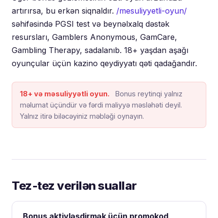
artırırsa, bu erkən siqnaldır.
/mesuliyyetli-oyun/
səhifəsində PGSI test və beynəlxalq dəstək
resursları, Gamblers Anonymous, GamCare,
Gambling Therapy, sadalanıb. 18+ yaşdan aşağı
oyunçular üçün kazino qeydiyyatı qəti qadağandır.
18+ və məsuliyyətli oyun.
Bonus reytinqi yalnız
məlumat üçündür və fərdi maliyyə məsləhəti deyil.
Yalnız itirə biləcəyiniz məbləği oynayın.
Tez-tez verilən suallar
Bonus aktivləşdirmək üçün promokod