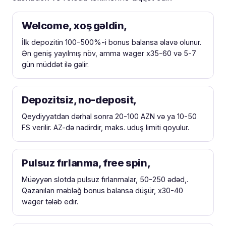
Welcome, xoş gəldin,
İlk depozitin 100-500%-i bonus balansa əlavə olunur.
Ən geniş yayılmış növ, amma wager x35-60 və 5-7
gün müddət ilə gəlir.
Depozitsiz, no-deposit,
Qeydiyyatdan dərhal sonra 20-100 AZN və ya 10-50
FS verilir. AZ-də nadirdir, maks. uduş limiti qoyulur.
Pulsuz fırlanma, free spin,
Müəyyən slotda pulsuz fırlanmalar, 50-250 ədəd,.
Qazanılan məbləğ bonus balansa düşür, x30-40
wager tələb edir.