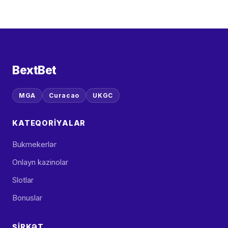
BextBet
MGA
Curacao
UKGC
KATEQORIYALAR
Bukmekerlər
Onlayn kazinolar
Slotlar
Bonuslar
ŞIRKƏT