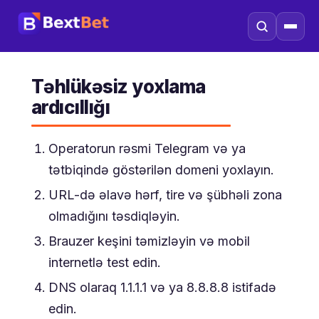
Təhlükəsiz yoxlama
ardıcıllığı
Operatorun rəsmi Telegram və ya
tətbiqində göstərilən domeni yoxlayın.
URL-də əlavə hərf, tire və şübhəli zona
olmadığını təsdiqləyin.
Brauzer keşini təmizləyin və mobil
internetlə test edin.
DNS olaraq 1.1.1.1 və ya 8.8.8.8 istifadə
edin.