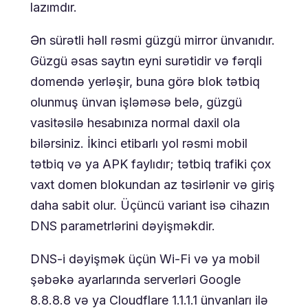
lazımdır.
Ən sürətli həll rəsmi güzgü mirror ünvanıdır.
Güzgü əsas saytın eyni surətidir və fərqli
domendə yerləşir, buna görə blok tətbiq
olunmuş ünvan işləməsə belə, güzgü
vasitəsilə hesabınıza normal daxil ola
bilərsiniz. İkinci etibarlı yol rəsmi mobil
tətbiq və ya APK faylıdır; tətbiq trafiki çox
vaxt domen blokundan az təsirlənir və giriş
daha sabit olur. Üçüncü variant isə cihazın
DNS parametrlərini dəyişməkdir.
DNS-i dəyişmək üçün Wi-Fi və ya mobil
şəbəkə ayarlarında serverləri Google
8.8.8.8 və ya Cloudflare 1.1.1.1 ünvanları ilə