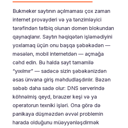
Bukmeker saytının açılmaması çox zaman
internet provayderi və ya tənzimləyici
tərəfindən tətbiq olunan domen blokundan
qaynaqlanır. Saytın həqiqətən işləmədiyini
yoxlamaq üçün onu başqa şəbəkədən —
məsələn, mobil internetdən — açmağa
cəhd edin. Bu halda sayt tamamilə
“yıxılmır” — sadəcə sizin şəbəkənizdən
əsas ünvana giriş məhdudlaşdırılır. Bəzən
səbəb daha sadə olur: DNS serverində
köhnəlmiş qeyd, brauzer keşi və ya
operatorun texniki işləri. Ona görə də
panikaya düşməzdən əvvəl problemin
harada olduğunu müəyyənləşdirmək