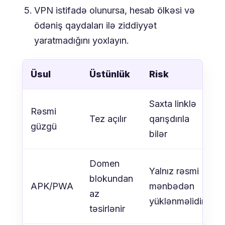
VPN istifadə olunursa, hesab ölkəsi və
ödəniş qaydaları ilə ziddiyyət
yaratmadığını yoxlayın.
Üsul
Üstünlük
Risk
Saxta linklə
Rəsmi
Tez açılır
qarışdırıla
güzgü
bilər
Domen
Yalnız rəsmi
blokundan
APK/PWA
mənbədən
az
yüklənməlidir
təsirlənir