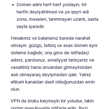
Domen adını hərf-hərf yoxlayın; bir
hərfin dəyişdirilməsi və ya qeyri-adi
zona, məsələn, tanınmayan uzantı, saxta
sayta işarədir.
Hesabınız və balansınız barədə narahat
olmayın: güzgü, tətbiq və əsas domen eyni
sistemə bağlıdır, ona görə də istifadəçi
adınız, parolunuz, əməliyyat tarixçəniz və
vəsaitiniz hansı ünvandan girməyinizdən
asılı olmayaraq dəyişmədən qalır. Yalnız
etibarlı kanaldan daxil olduğunuzdan əmin
olun.
VPN də bloku keçməyin bir yoludur, lakin
ondan məsuliyyətlə istifadə edin. Bəzi