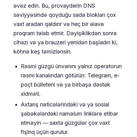
əvəz edin. Bu, provayderin DNS
səviyyəsində qoyduğu sadə blokları çox
vaxt aradan qaldırır və heç bir əlavə
proqram tələb etmir. Dəyişiklikdən sonra
cihazı və ya brauzeri yenidən başladın ki,
köhnə keş təmizlənsin.
Rəsmi güzgü ünvanını yalnız operatorun
rəsmi kanalından götürün: Telegram, e-
poçt bülleteni və ya birbaşa dəstək
xidməti.
Axtarış nəticələrindəki və ya sosial
şəbəkələrdəki naməlum linklərə etibar
etməyin — saxta güzgülər çox vaxt
fişinq üçün qurulur.