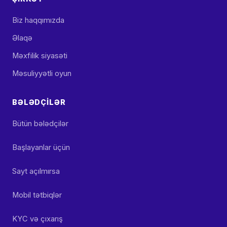
Biz haqqımızda
Əlaqə
Məxfilik siyasəti
Məsuliyyətli oyun
BƏLƏDÇILƏR
Bütün bələdçilər
Başlayanlar üçün
Sayt açılmırsa
Mobil tətbiqlər
KYC və çıxarış