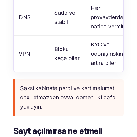
Hər
Sadə və
DNS
provayderdə
stabil
nəticə vermir
KYC və
Bloku
VPN
ödəniş riskini
keçə bilər
artıra bilər
Şəxsi kabinetə parol və kart məlumatı
daxil etməzdən əvvəl domeni iki dəfə
yoxlayın.
Sayt açılmırsa nə etməli