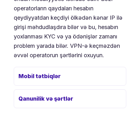
operatorların qaydaları hesabın
qeydiyyatdan keçdiyi ölkədən kənar IP ilə
girişi məhdudlaşdıra bilər və bu, hesabın
yoxlanması KYC və ya ödənişlər zamanı
problem yarada bilər. VPN-ə keçməzdən
əvvəl operatorun şərtlərini oxuyun.
Mobil tətbiqlər
Qanunilik və şərtlər