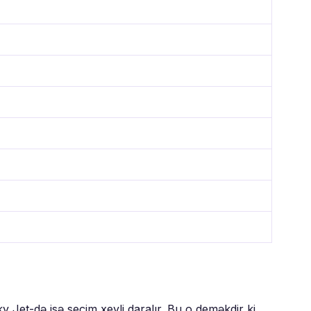
 Jet-də isə seçim xeyli daralır. Bu o deməkdir ki,