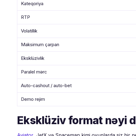
Kateqoriya
RTP
Volatillik
Maksimum çarpan
Eksklüzivlik
Paralel mərc
Auto-cashout / auto-bet
Demo rejim
Eksklüziv format nəyi d
Aviator
, JetX və Spaceman kimi oyunlarda siz bir ne