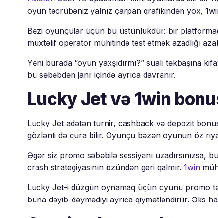
oyun təcrübəniz yalnız çarpan qrafikindən yox, 1w
Bəzi oyunçular üçün bu üstünlükdür: bir platformad
müxtəlif operator mühitində test etmək azadlığı azalı
Yəni burada “oyun yaxşıdırmı?” sualı təkbaşına k
bu səbəbdən janr içində ayrıca davranır.
Lucky Jet və 1win bonu
Lucky Jet adətən turnir, cashback və depozit bonusl
gözlənti də qura bilir. Oyunçu bəzən oyunun öz riya
Əgər siz promo səbəbilə sessiyanı uzadırsınızsa, bu
crash strategiyasının özündən geri qalmır.
1win
mühi
Lucky Jet-i düzgün oynamaq üçün oyunu promo təbə
buna dəyib-dəymədiyi ayrıca qiymətləndirilir. Əks ha