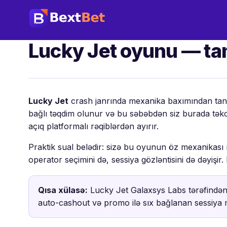
Lucky Jet oyunu — ta
Lucky Jet
crash janrında mexanika baxımından tanı
bağlı təqdim olunur və bu səbəbdən siz burada təkc
açıq platformalı rəqiblərdən ayırır.
Praktik sual belədir: sizə bu oyunun öz mexanikası 
operator seçimini də, sessiya gözləntisini də dəyişi
Qısa xülasə:
Lucky Jet Galaxsys Labs tərəfindən 
auto-cashout və promo ilə sıx bağlanan sessiya m