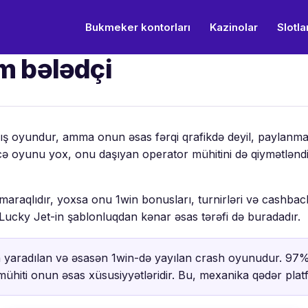
Bukmeker kontorları
Kazinolar
Slotla
m bələdçi
ş oyundur, amma onun əsas fərqi qrafikdə deyil, paylanma 
ə oyunu yox, onu daşıyan operator mühitini də qiymətləndir
maraqlıdır, yoxsa onu 1win bonusları, turnirləri və cashbac
r. Lucky Jet-in şablonluqdan kənar əsas tərəfi də buradadır.
yaradılan və əsasən 1win-də yayılan crash oyunudur. 97% R
ühiti onun əsas xüsusiyyətləridir. Bu, mexanika qədər plat