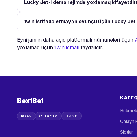
Lucky Jet-i demo rejimdə yoxlamaq kifayətdir
1win istifadə etməyən oyunçu üçün Lucky Jet 
Eyni janrın daha açıq platformalı nümunələri üçün
yoxlamaq üçün
1win icmalı
faydalıdır.
KATE
BextBet
Bukmek
MGA
Curacao
UKGC
Onlayn k
Slotlar