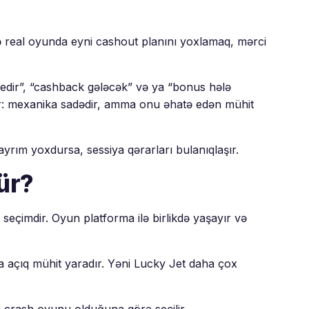
 real oyunda eyni cashout planını yoxlamaq, mərci
edir”, “cashback gələcək” və ya “bonus hələ
ünür: mexanika sadədir, amma onu əhatə edən mühit
rım yoxdursa, sessiya qərarları bulanıqlaşır.
ür?
 seçimdir. Oyun platforma ilə birlikdə yaşayır və
 açıq mühit yaradır. Yəni Lucky Jet daha çox
i crash oyunu olduğuna görə seçilir.