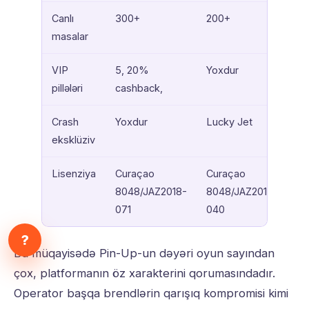
Canlı
300+
200+
2
masalar
VIP
5, 20%
Yoxdur
4
pillələri
cashback,
Crash
Yoxdur
Lucky Jet
Yo
eksklüziv
Lisenziya
Curaçao
Curaçao
Cu
8048/JAZ2018-
8048/JAZ2018-
80
071
040
?
Bu müqayisədə Pin-Up-un dəyəri oyun sayından
çox, platformanın öz xarakterini qorumasındadır.
Operator başqa brendlərin qarışıq kompromisi kimi