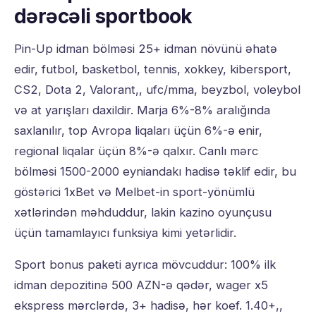
dərəcəli sportbook
Pin-Up idman bölməsi 25+ idman növünü əhatə
edir, futbol, basketbol, tennis, xokkey, kibersport,
CS2, Dota 2, Valorant,, ufc/mma, beyzbol, voleybol
və at yarışları daxildir. Marja 6%-8% aralığında
saxlanılır, top Avropa liqaları üçün 6%-ə enir,
regional liqalar üçün 8%-ə qalxır. Canlı mərc
bölməsi 1500-2000 eyniandakı hadisə təklif edir, bu
göstərici 1xBet və Melbet-in sport-yönümlü
xətlərindən məhduddur, lakin kazino oyunçusu
üçün tamamlayıcı funksiya kimi yetərlidir.
Sport bonus paketi ayrıca mövcuddur: 100% ilk
idman depozitinə 500 AZN-ə qədər, wager x5
ekspress mərclərdə, 3+ hadisə, hər koef. 1.40+,,