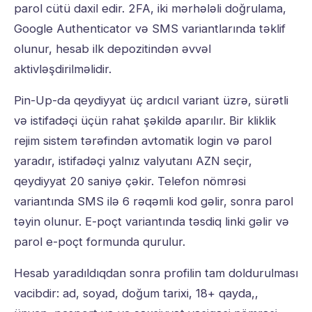
parol cütü daxil edir. 2FA, iki mərhələli doğrulama,
Google Authenticator və SMS variantlarında təklif
olunur, hesab ilk depozitindən əvvəl
aktivləşdirilməlidir.
Pin-Up-da qeydiyyat üç ardıcıl variant üzrə, sürətli
və istifadəçi üçün rahat şəkildə aparılır. Bir kliklik
rejim sistem tərəfindən avtomatik login və parol
yaradır, istifadəçi yalnız valyutanı AZN seçir,
qeydiyyat 20 saniyə çəkir. Telefon nömrəsi
variantında SMS ilə 6 rəqəmli kod gəlir, sonra parol
təyin olunur. E-poçt variantında təsdiq linki gəlir və
parol e-poçt formunda qurulur.
Hesab yaradıldıqdan sonra profilin tam doldurulması
vacibdir: ad, soyad, doğum tarixi, 18+ qayda,,