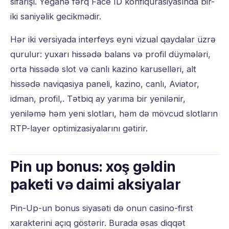
sifarişi. Yeganə fərq Face ID konfiqurasiyasında bir-
iki saniyəlik gecikmədir.
Hər iki versiyada interfeys eyni vizual qaydalar üzrə
qurulur: yuxarı hissədə balans və profil düymələri,
orta hissədə slot və canlı kazino karuselləri, alt
hissədə naviqasiya paneli, kazino, canlı, Aviator,
idman, profil,. Tətbiq ay yarıma bir yenilənir,
yeniləmə həm yeni slotları, həm də mövcud slotların
RTP-layer optimizasiyalarını gətirir.
Pin up bonus: xoş gəldin
paketi və daimi aksiyalar
Pin-Up-un bonus siyasəti də onun casino-first
xarakterini açıq göstərir. Burada əsas diqqət