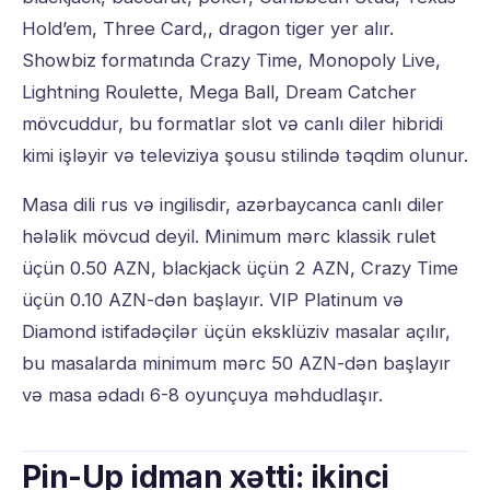
Hold’em, Three Card,, dragon tiger yer alır.
Showbiz formatında Crazy Time, Monopoly Live,
Lightning Roulette, Mega Ball, Dream Catcher
mövcuddur, bu formatlar slot və canlı diler hibridi
kimi işləyir və televiziya şousu stilində təqdim olunur.
Masa dili rus və ingilisdir, azərbaycanca canlı diler
hələlik mövcud deyil. Minimum mərc klassik rulet
üçün 0.50 AZN, blackjack üçün 2 AZN, Crazy Time
üçün 0.10 AZN-dən başlayır. VIP Platinum və
Diamond istifadəçilər üçün eksklüziv masalar açılır,
bu masalarda minimum mərc 50 AZN-dən başlayır
və masa ədadı 6-8 oyunçuya məhdudlaşır.
Pin-Up idman xətti: ikinci