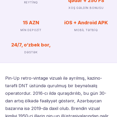
qədər + 250 FS
REYTINQ
XOŞ GƏLDIN BONUSU
15 AZN
iOS + Android APK
MIN DEPOZIT
MOBIL TƏTBIQ
24/7, o‘zbek bor,
DƏSTƏK
Pin-Up retro-vintage vizualı ilə ayrılmış, kazino-
tərəfli DNT üstündə qurulmuş bir beynəlxalq
operatordur. 2016-cı ildə quraşdırılıb, bu gün 30-
dan artıq ölkədə fəaliyyət göstərir, Azərbaycan
bazarına isə 2019-da daxil olub. Brendin vizual
kimliyi 1950-ci illərin pin-up illüstrasiyalarından gəlir,