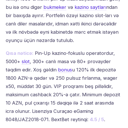
bu isə onu digər
bukmeker
və
kazino saytları
ndan
bir baxışda ayırır. Portfelin özəyi kazino slot-ları və
canlı diler masalarıdır, idman xətti ikinci dərəcəlidir
və ilk növbədə eyni kabinetdə mərc etmək istəyən
oyunçu üçün nəzərdə tutulub.
Qısa nəticə:
Pin-Up kazino-fokuslu operatordur,
5000+
slot
, 300+ canlı masa və 80+ provayder
təqdim edir. Xoş gəldin
bonus
u 120% ilk depozitə
1800 AZN-ə qədər və 250 pulsuz fırlanma, wager
x50, müddət 30 gün. VIP proqramı beş pilləlidir,
maksimum cashback 20%-ə çatır. Minimum depozit
10 AZN, pul çıxarışı 15 dəqiqə ilə 2 saat arasında
icra olunur. Lisenziya Curaçao eGaming
8048/JAZ2018-071. BextBet reytinqi:
4.5 / 5
.