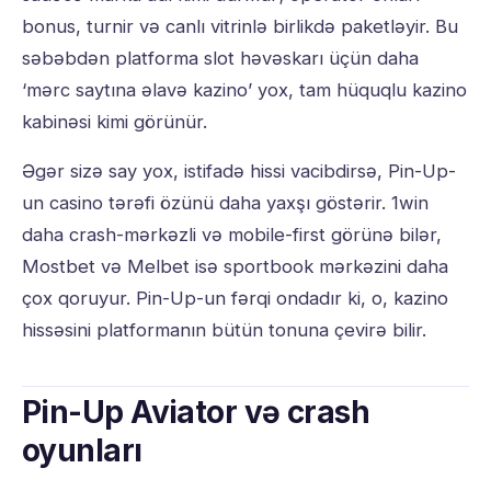
bonus, turnir və canlı vitrinlə birlikdə paketləyir. Bu
səbəbdən platforma slot həvəskarı üçün daha
‘mərc saytına əlavə kazino’ yox, tam hüquqlu kazino
kabinəsi kimi görünür.
Əgər sizə say yox, istifadə hissi vacibdirsə, Pin-Up-
un casino tərəfi özünü daha yaxşı göstərir. 1win
daha crash-mərkəzli və mobile-first görünə bilər,
Mostbet və Melbet isə sportbook mərkəzini daha
çox qoruyur. Pin-Up-un fərqi ondadır ki, o, kazino
hissəsini platformanın bütün tonuna çevirə bilir.
Pin-Up Aviator və crash
oyunları