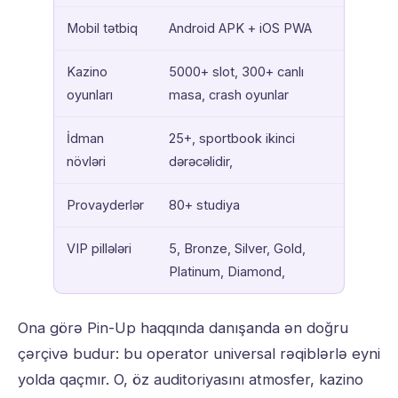
Mobil tətbiq
Android APK + iOS PWA
Kazino
5000+ slot, 300+ canlı
oyunları
masa, crash oyunlar
İdman
25+, sportbook ikinci
növləri
dərəcəlidir,
Provayderlər
80+ studiya
VIP pillələri
5, Bronze, Silver, Gold,
Platinum, Diamond,
Ona görə Pin-Up haqqında danışanda ən doğru
çərçivə budur: bu operator universal rəqiblərlə eyni
yolda qaçmır. O, öz auditoriyasını atmosfer, kazino