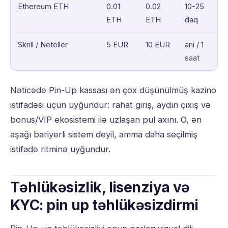
Ethereum ETH
0.01
0.02
10-25
ETH
ETH
dəq
Skrill / Neteller
5 EUR
10 EUR
ani / 1
saat
Nəticədə Pin-Up kassası ən çox düşünülmüş kazino
istifadəsi üçün uyğundur: rahat giriş, aydın çıxış və
bonus/VIP ekosistemi ilə uzlaşan pul axını. O, ən
aşağı bariyerli sistem deyil, amma daha seçilmiş
istifadə ritminə uyğundur.
Təhlükəsizlik, lisenziya və
KYC: pin up təhlükəsizdirmi